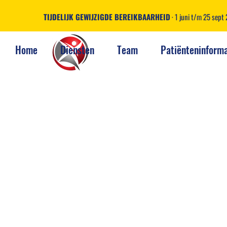
TIJDELIJK GEWIJZIGDE BEREIKBAARHEID
· 1 juni t/m 25 sep
Home
Diensten
Team
Patiënteninforma