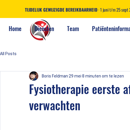
TIJDELIJK GEWIJZIGDE BEREIKBAARHEID
· 1 juni t/m 25 sep
Home
Diensten
Team
Patiënteninforma
All Posts
Boris Feldman
29 mei
8 minuten om te lezen
Fysiotherapie eerste a
verwachten