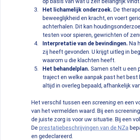
op basis van wat u zelf belangrijk vindt
Het lichamelijk onderzoek.
 De therape
beweeglijkheid en kracht, en voert ger
achterhalen. Dit kan houdingsonderzoe
testen voor spieren, gewrichten of ze
Interpretatie van de bevindingen.
 Na 
zij heeft gevonden. U krijgt uitleg in be
waarom u die klachten heeft.
Het behandelplan.
 Samen stelt u een p
traject en welke aanpak past het best b
altijd in overleg bepaald, afhankelijk v
Het verschil tussen een 
screening
 en een vo
van het vermelden waard. Bij een screening 
de juiste zorg is voor uw situatie. Bij een v
De 
prestatiebeschrijvingen van de NZa
 bep
en gedeclareerd.