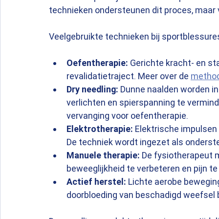
technieken ondersteunen dit proces, maar 
Veelgebruikte technieken bij sportblessures
Oefentherapie:
 Gerichte kracht- en st
revalidatietraject. Meer over de 
methode
Dry needling:
 Dunne naalden worden in
verlichten en spierspanning te verminde
vervanging voor oefentherapie.
Elektrotherapie:
 Elektrische impulsen 
De techniek wordt ingezet als onderste
Manuele therapie:
 De fysiotherapeut 
beweeglijkheid te verbeteren en pijn t
Actief herstel:
 Lichte aerobe beweging
doorbloeding van beschadigd weefsel b