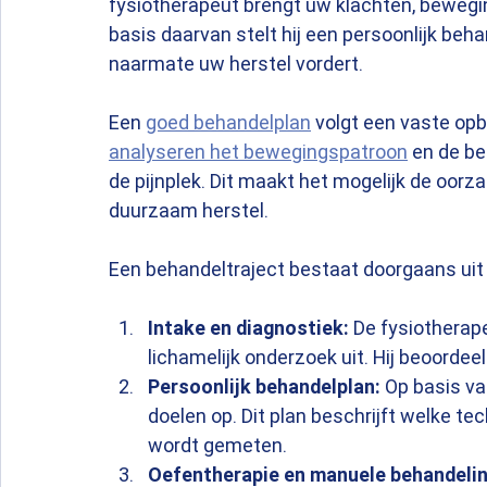
fysiotherapeut brengt uw klachten, bewegin
basis daarvan stelt hij een persoonlijk beha
naarmate uw herstel vordert.
Een 
goed behandelplan
 volgt een vaste opb
analyseren het bewegingspatroon
 en de be
de pijnplek. Dit maakt het mogelijk de oorz
duurzaam herstel.
Een behandeltraject bestaat doorgaans uit
Intake en diagnostiek:
 De fysiotherap
lichamelijk onderzoek uit. Hij beoordee
Persoonlijk behandelplan:
 Op basis va
doelen op. Dit plan beschrijft welke t
wordt gemeten.
Oefentherapie en manuele behandelin