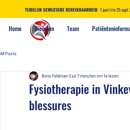
TIJDELIJK GEWIJZIGDE BEREIKBAARHEID
· 1 juni t/m 25 sep
Home
Diensten
Team
Patiënteninforma
All Posts
Boris Feldman
3 jul
7 minuten om te lezen
Fysiotherapie in Vinke
blessures