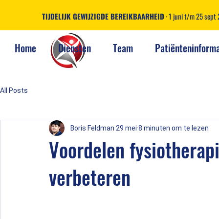
TIJDELIJK GEWIJZIGDE BEREIKBAARHEID
· 1 juni t/m 25 sep
Home
Diensten
Team
Patiënteninforma
All Posts
Boris Feldman
29 mei
8 minuten om te lezen
Voordelen fysiotherapi
verbeteren