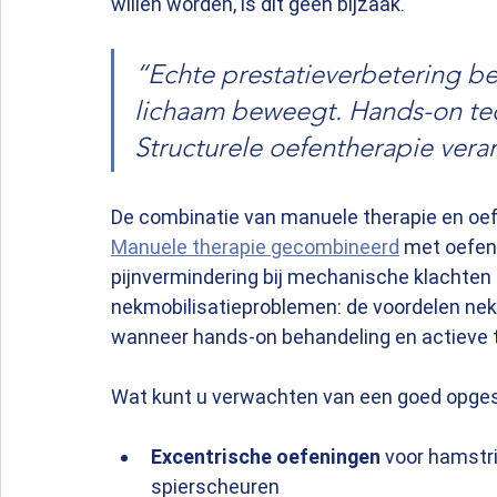
willen worden, is dit geen bijzaak.
“Echte prestatieverbetering be
lichaam beweegt. Hands-on techn
Structurele oefentherapie ver
De combinatie van manuele therapie en oef
Manuele therapie gecombineerd
 met oefent
pijnvermindering bij mechanische klachten d
nekmobilisatieproblemen: de voordelen nekm
wanneer hands-on behandeling en actieve
Wat kunt u verwachten van een goed opge
Excentrische oefeningen
 voor hamstri
spierscheuren