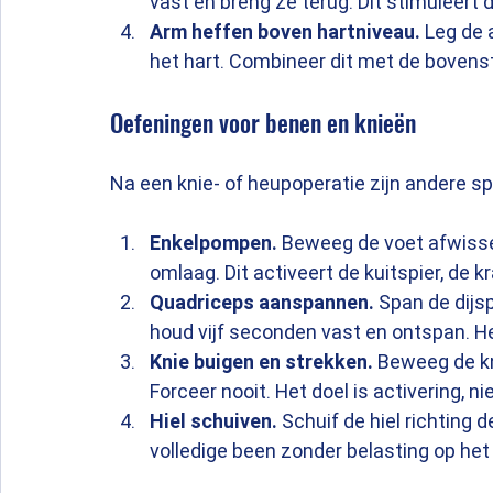
vast en breng ze terug. Dit stimuleert 
Arm heffen boven hartniveau.
 Leg de 
het hart. Combineer dit met de boven
Oefeningen voor benen en knieën
Na een knie- of heupoperatie zijn andere s
Enkelpompen.
 Beweeg de voet afwiss
omlaag. Dit activeert de kuitspier, de 
Quadriceps aanspannen.
 Span de dijsp
houd vijf seconden vast en ontspan. He
Knie buigen en strekken.
 Beweeg de kn
Forceer nooit. Het doel is activering, ni
Hiel schuiven.
 Schuif de hiel richting de
volledige been zonder belasting op het