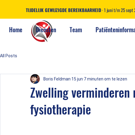
TIJDELIJK GEWIJZIGDE BEREIKBAARHEID
· 1 juni t/m 25 sep
Home
Diensten
Team
Patiënteninforma
All Posts
Boris Feldman
15 jun
7 minuten om te lezen
Zwelling verminderen 
fysiotherapie